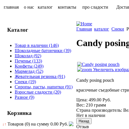
главная
о нас
каталог
контакты
про сладости
Доста
Главная
каталог
Снеки
P
Каталог
Candy posin
Товар в наличии
(146)
Шоколадные батончики
(39)
Шоколад
(92)
Печенье
(133)
Конфеты
(249)
Увеличить изобра
Мармелад
(52)
Жевательная резинка
(91)
Candy posing pouch
Снеки
(19)
Сиропы, пасты, напитки
(91)
красочные съедобные стр
Взрослые сладости
(20)
Разное
(9)
Цена:
499.00 Руб.
Вес:
210 грамм
Страна производитель
:
Ве
Корзинка
Нет в наличии
Товаров (0) на сумму
0.00 Руб.
↓↑
Отзыв