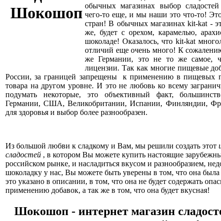
обычных магазинах выбор сладостей
чего-то еще, и мы наши это что-то! Это
стран! В обычных магазинах kit-kat - это
же, будет с орехом, карамелью, ара
шоколаде! Оказалось, что kit-kat мног
отличий еще очень много! К сожалению
же Германии, это не то же самое, ч
лицензии. Так как многие пищевые доб
России, за границей запрещены к применению в пищевых пр
товара на другом уровне. И это не любовь ко всему загранич
подумать некоторые, это объективный факт, большинств
Германии, США, Великобритании, Испании, Финляндии, Фра
для здоровья и выбор более разнообразен.
Из большой любви к сладкому и Вам, мы решили создать этот
сладостей
, в котором Вы можете купить настоящие зарубежны
российском рынке, и насладиться вкусом и разнообразием, не
шоколадку у нас, Вы можете быть уверены в том, что она была
это указано в описании, в том, что она не будет содержать оп
применению добавок, а так же в том, что она будет вкусная!
Шокошоп - интернет магазин сладост