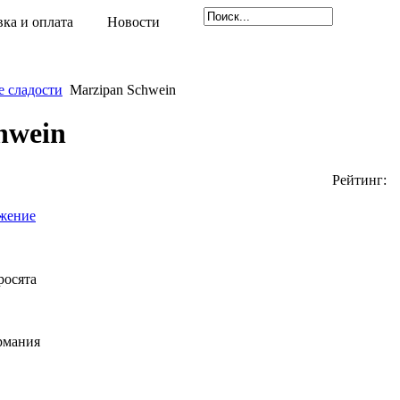
вка и оплата
Новости
е сладости
Marzipan Schwein
hwein
Рейтинг:
жение
росята
рмания