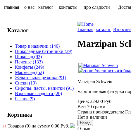
главная
о нас
каталог
контакты
про сладости
Доста
Главная
каталог
Взрослы
Каталог
Marzipan Sc
Товар в наличии
(146)
Шоколадные батончики
(39)
Шоколад
(92)
Печенье
(133)
Конфеты
(249)
Увеличить изобра
Мармелад
(52)
Жевательная резинка
(91)
Marzipan Schwein
Снеки
(19)
Сиропы, пасты, напитки
(91)
марципановая фигурка по
Взрослые сладости
(20)
Разное
(9)
Цена:
329.00 Руб.
Вес:
70 грамм
Страна производитель
:
Ге
Корзинка
Нет в наличии
Товаров (0) на сумму
0.00 Руб.
↓↑
Отзыв