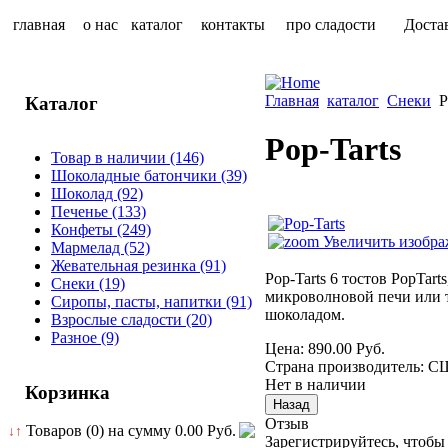
главная
о нас
каталог
контакты
про сладости
Доста
Главная
каталог
Снеки
P
Каталог
Pop-Tarts
Товар в наличии
(146)
Шоколадные батончики
(39)
Шоколад
(92)
Печенье
(133)
Конфеты
(249)
Увеличить изобра
Мармелад
(52)
Жевательная резинка
(91)
Pop-Tarts 6 тостов PopTar
Снеки
(19)
микроволновой печи или т
Сиропы, пасты, напитки
(91)
шоколадом.
Взрослые сладости
(20)
Разное
(9)
Цена:
890.00 Руб.
Страна производитель
:
С
Нет в наличии
Корзинка
Отзыв
Товаров (0) на сумму
0.00 Руб.
↓↑
Зарегистрируйтесь, чтобы 