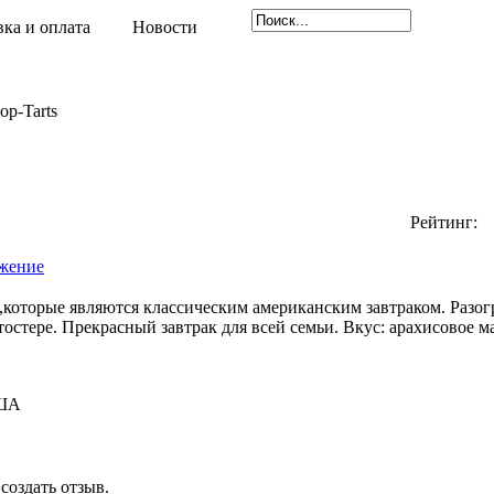
вка и оплата
Новости
op-Tarts
Рейтинг:
жение
ts,которые являются классическим американским завтраком. Разог
остере. Прекрасный завтрак для всей семьи. Вкус: арахисовое м
ША
создать отзыв.