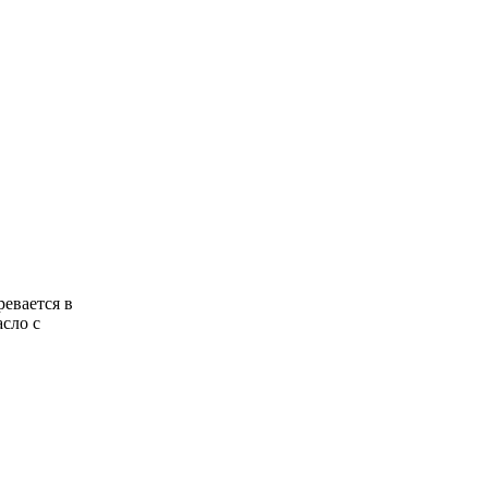
ревается в
асло с