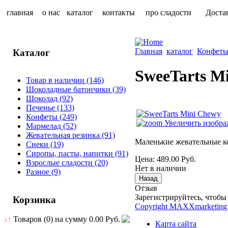
главная
о нас
каталог
контакты
про сладости
Доста
Главная
каталог
Конфет
Каталог
SweeTarts M
Товар в наличии
(146)
Шоколадные батончики
(39)
Шоколад
(92)
Печенье
(133)
Конфеты
(249)
Увеличить изобра
Мармелад
(52)
Жевательная резинка
(91)
Маленькие жевательные к
Снеки
(19)
Сиропы, пасты, напитки
(91)
Цена:
489.00 Руб.
Взрослые сладости
(20)
Нет в наличии
Разное
(9)
Отзыв
Зарегистрируйтесь, чтобы 
Корзинка
Copyright MAXXmarketing
Товаров (0) на сумму
0.00 Руб.
↓↑
Карта сайта