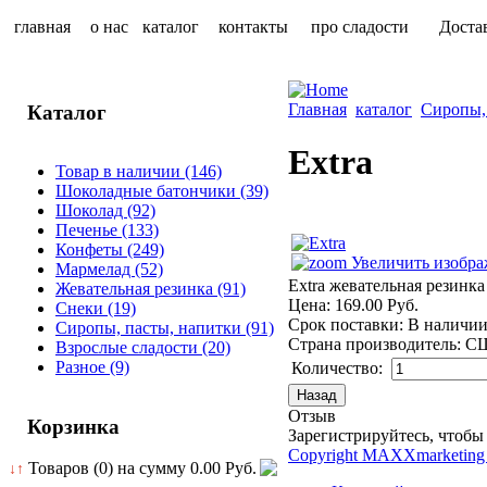
главная
о нас
каталог
контакты
про сладости
Доста
Главная
каталог
Сиропы,
Каталог
Extra
Товар в наличии
(146)
Шоколадные батончики
(39)
Шоколад
(92)
Печенье
(133)
Конфеты
(249)
Увеличить изобра
Мармелад
(52)
Extra жевательная резинка
Жевательная резинка
(91)
Цена:
169.00 Руб.
Снеки
(19)
Срок поставки: В наличи
Сиропы, пасты, напитки
(91)
Страна производитель
:
С
Взрослые сладости
(20)
Разное
(9)
Количество:
Отзыв
Корзинка
Зарегистрируйтесь, чтобы 
Copyright MAXXmarketing
Товаров (0) на сумму
0.00 Руб.
↓↑