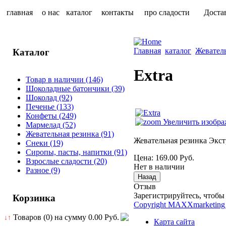
главная
о нас
каталог
контакты
про сладости
Доста
Главная
каталог
Жевател
Каталог
Extra
Товар в наличии
(146)
Шоколадные батончики
(39)
Шоколад
(92)
Печенье
(133)
Конфеты
(249)
Увеличить изобра
Мармелад
(52)
Жевательная резинка
(91)
Жевательная резинка Экст
Снеки
(19)
Сиропы, пасты, напитки
(91)
Цена:
169.00 Руб.
Взрослые сладости
(20)
Нет в наличии
Разное
(9)
Отзыв
Зарегистрируйтесь, чтобы 
Корзинка
Copyright MAXXmarketing
Товаров (0) на сумму
0.00 Руб.
↓↑
Карта сайта