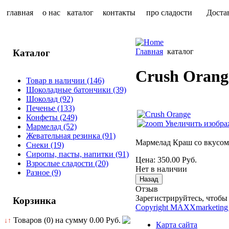
главная
о нас
каталог
контакты
про сладости
Доста
Главная
каталог
Каталог
Crush Orang
Товар в наличии
(146)
Шоколадные батончики
(39)
Шоколад
(92)
Печенье
(133)
Конфеты
(249)
Увеличить изобра
Мармелад
(52)
Жевательная резинка
(91)
Мармелад Краш со вкусом
Снеки
(19)
Сиропы, пасты, напитки
(91)
Цена:
350.00 Руб.
Взрослые сладости
(20)
Нет в наличии
Разное
(9)
Отзыв
Зарегистрируйтесь, чтобы 
Корзинка
Copyright MAXXmarketing
Товаров (0) на сумму
0.00 Руб.
↓↑
Карта сайта