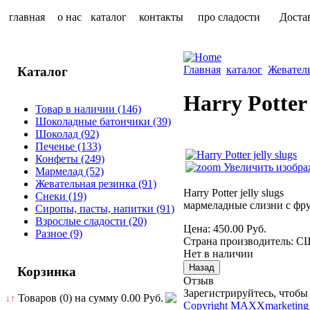
главная
о нас
каталог
контакты
про сладости
Доста
Главная
каталог
Жевател
Каталог
Harry Potter 
Товар в наличии
(146)
Шоколадные батончики
(39)
Шоколад
(92)
Печенье
(133)
Конфеты
(249)
Увеличить изобра
Мармелад
(52)
Жевательная резинка
(91)
Harry Potter jelly slugs
Снеки
(19)
мармеладные слизни с фр
Сиропы, пасты, напитки
(91)
Взрослые сладости
(20)
Цена:
450.00 Руб.
Разное
(9)
Страна производитель
:
С
Нет в наличии
Корзинка
Отзыв
Зарегистрируйтесь, чтобы 
Товаров (0) на сумму
0.00 Руб.
↓↑
Copyright MAXXmarketing